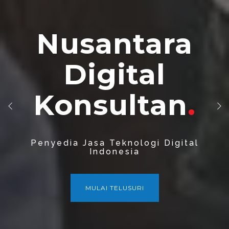
Nusantara
Nusantara
Digital
Digital
Konsultan
Konsultan
Penyedia Jasa Teknologi Digital
Konsultan
Teknologi Informasi
Indonesia
MULAI TELUSURI
MULAI TELUSURI